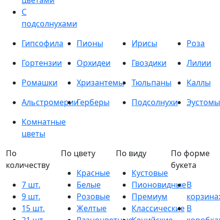
цветами
С
подсолнухами
Гипсофила
Пионы
Ирисы
Роза
Гортензии
Орхидеи
Гвоздики
Лилии
Ромашки
Хризантемы
Тюльпаны
Каллы
Альстромерии
Герберы
Подсолнухи
Эустомы
Комнатные
цветы
По
По цвету
По виду
По форме
количеству
букета
Красные
Кустовые
7 шт.
Белые
Пионовидные
В
9 шт.
Розовые
Премиум
корзина
15 шт.
Желтые
Классические
В