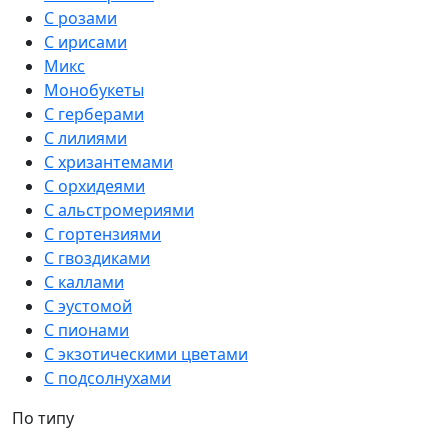
С розами
С ирисами
Микс
Монобукеты
С герберами
С лилиями
С хризантемами
С орхидеями
С альстромериями
С гортензиями
С гвоздиками
С каллами
С эустомой
С пионами
С экзотическими цветами
С подсолнухами
По типу