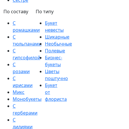
Сестре
По составу
По типу
С
Букет
ромашками
невесты
С
Шикарные
тюльпанами
Необычные
С
Полевые
гипсофилой
Бизнес-
С
букеты
розами
Цветы
С
поштучно
ирисами
Букет
Микс
от
Монобукеты
флориста
С
герберами
С
лилиями