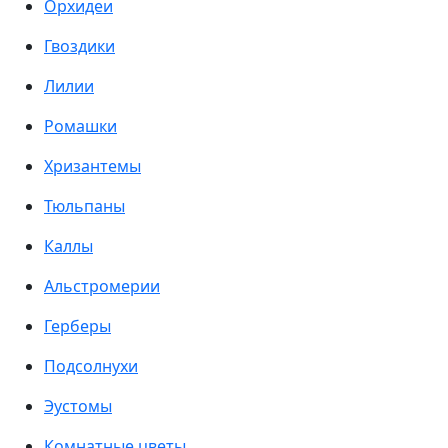
Орхидеи
Гвоздики
Лилии
Ромашки
Хризантемы
Тюльпаны
Каллы
Альстромерии
Герберы
Подсолнухи
Эустомы
Комнатные цветы