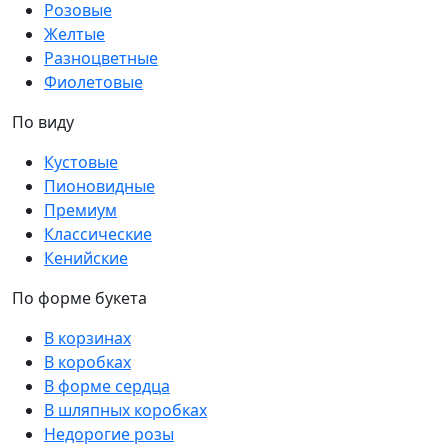
Розовые
Желтые
Разноцветные
Фиолетовые
По виду
Кустовые
Пионовидные
Премиум
Классические
Кенийские
По форме букета
В корзинах
В коробках
В форме сердца
В шляпных коробках
Недорогие розы