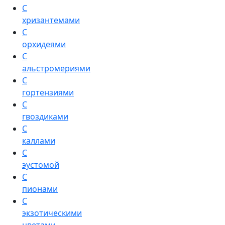
С
хризантемами
С
орхидеями
С
альстромериями
С
гортензиями
С
гвоздиками
С
каллами
С
эустомой
С
пионами
С
экзотическими