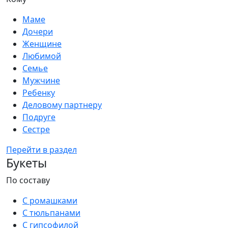
Маме
Дочери
Женщине
Любимой
Семье
Мужчине
Ребенку
Деловому партнеру
Подруге
Сестре
Перейти в раздел
Букеты
По составу
С ромашками
С тюльпанами
С гипсофилой