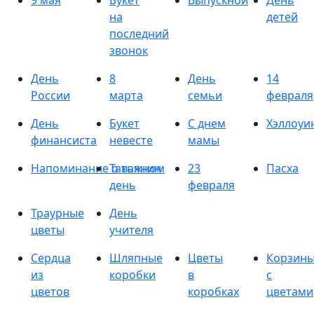
9 мая
Букет
Выпускной
День
на
детей
последний
звонок
День
8
День
14
России
марта
семьи
февраля
День
Букет
С днем
Хэллоуи
финансиста
невесте
мамы
Напоминание о важном
Татьянин
23
Пасха
день
февраля
Траурные
День
цветы
учителя
Сердца
Шляпные
Цветы
Корзин
из
коробки
в
с
цветов
коробках
цветами