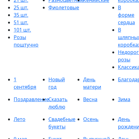
21 шт.
Разноцветные
Кенийские
коробка
25 шт.
Фиолетовые
В
35 шт.
форме
51 шт.
сердца
101 шт.
В
Розы
шляпны
поштучно
коробка
Недорог
розы
Классик
1
Новый
День
Благода
сентября
год
матери
Поздравление
Сказать
Весна
Зима
люблю
Лето
Свадебные
Осень
День
букеты
рожден