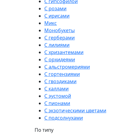
С гипсофилой
С розами
С ирисами
Микс
Монобукеты
С герберами
С лилиями
С хризантемами
С орхидеями
С альстромериями
С гортензиями
С гвоздиками
С каллами
С эустомой
С пионами
С экзотическими цветами
С подсолнухами
По типу