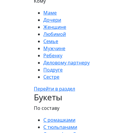
Кому
Маме
Дочери
Женщине
Любимой
Семье
Мужчине
Ребенку
Деловому партнеру
Подруге
Сестре
Перейти в раздел
Букеты
По составу
С ромашками
С тюльпанами