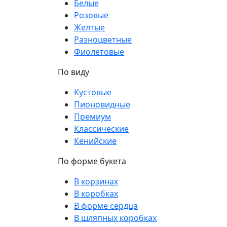
Белые
Розовые
Желтые
Разноцветные
Фиолетовые
По виду
Кустовые
Пионовидные
Премиум
Классические
Кенийские
По форме букета
В корзинах
В коробках
В форме сердца
В шляпных коробках