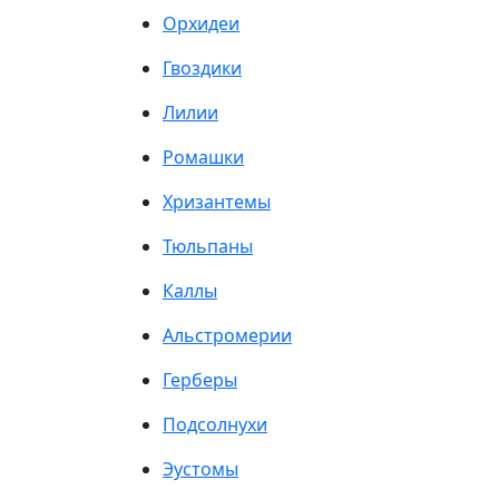
Орхидеи
Гвоздики
Лилии
Ромашки
Хризантемы
Тюльпаны
Каллы
Альстромерии
Герберы
Подсолнухи
Эустомы