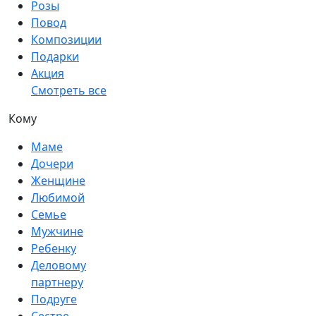
Розы
Повод
Композиции
Подарки
Акция
Смотреть все
Кому
Маме
Дочери
Женщине
Любимой
Семье
Мужчине
Ребенку
Деловому
партнеру
Подруге