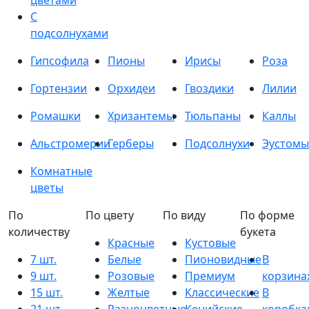
цветами
С
подсолнухами
Гипсофила
Пионы
Ирисы
Роза
Гортензии
Орхидеи
Гвоздики
Лилии
Ромашки
Хризантемы
Тюльпаны
Каллы
Альстромерии
Герберы
Подсолнухи
Эустомы
Комнатные
цветы
По
По цвету
По виду
По форме
количеству
букета
Красные
Кустовые
7 шт.
Белые
Пионовидные
В
9 шт.
Розовые
Премиум
корзина
15 шт.
Желтые
Классические
В