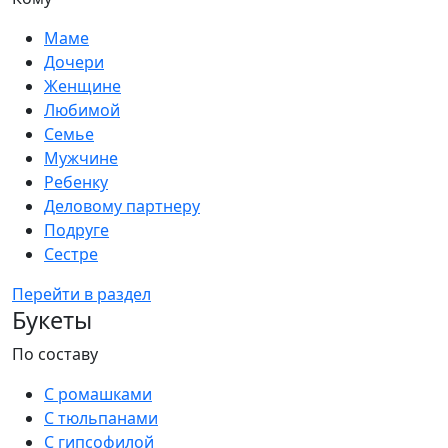
Маме
Дочери
Женщине
Любимой
Семье
Мужчине
Ребенку
Деловому партнеру
Подруге
Сестре
Перейти в раздел
Букеты
По составу
С ромашками
С тюльпанами
С гипсофилой