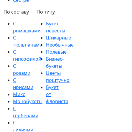
Сестре
По составу
По типу
С
Букет
ромашками
невесты
С
Шикарные
тюльпанами
Необычные
С
Полевые
гипсофилой
Бизнес-
С
букеты
розами
Цветы
С
поштучно
ирисами
Букет
Микс
от
Монобукеты
флориста
С
герберами
С
лилиями