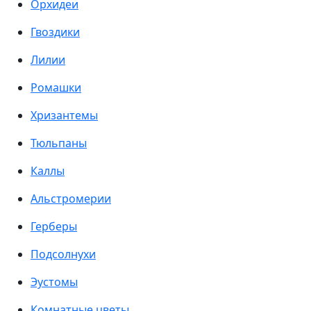
Орхидеи
Гвоздики
Лилии
Ромашки
Хризантемы
Тюльпаны
Каллы
Альстромерии
Герберы
Подсолнухи
Эустомы
Комнатные цветы