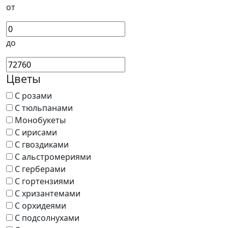
от
до
Цветы
С розами
С тюльпанами
Монобукеты
С ирисами
С гвоздиками
С альстромериями
С герберами
С гортензиями
С хризантемами
С орхидеями
С подсолнухами