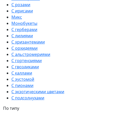
С розами
С ирисами
Микс
Монобукеты
С герберами
С лилиями
С хризантемами
С орхидеями
С альстромериями
С гортензиями
С гвоздиками
С каллами
С эустомой
С пионами
С экзотическими цветами
С подсолнухами
По типу