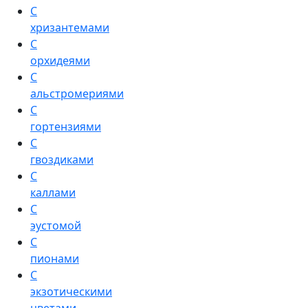
С
хризантемами
С
орхидеями
С
альстромериями
С
гортензиями
С
гвоздиками
С
каллами
С
эустомой
С
пионами
С
экзотическими