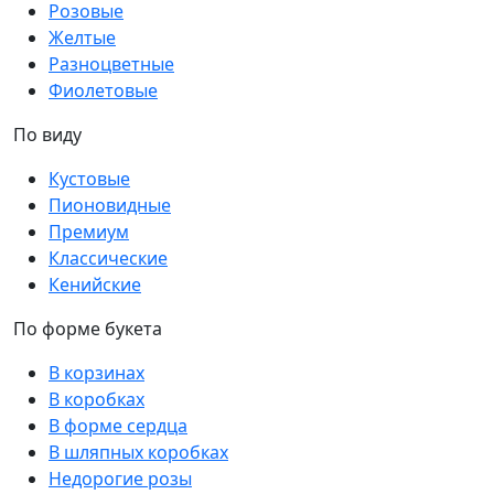
Розовые
Желтые
Разноцветные
Фиолетовые
По виду
Кустовые
Пионовидные
Премиум
Классические
Кенийские
По форме букета
В корзинах
В коробках
В форме сердца
В шляпных коробках
Недорогие розы