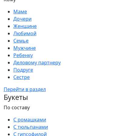
Маме
Дочери
Женщине
Любимой
Семье
Мужчине
Ребенку
Деловому партнеру
Подруге
Сестре
Перейти в раздел
Букеты
По составу
С ромашками
С тюльпанами
С гипсофилой