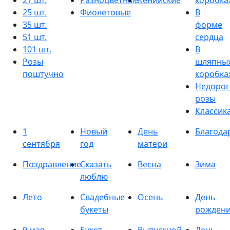
21 шт.
Разноцветные
Кенийские
коробка
25 шт.
Фиолетовые
В
35 шт.
форме
51 шт.
сердца
101 шт.
В
Розы
шляпны
поштучно
коробка
Недорог
розы
Классик
1
Новый
День
Благода
сентября
год
матери
Поздравление
Сказать
Весна
Зима
люблю
Лето
Свадебные
Осень
День
букеты
рожден