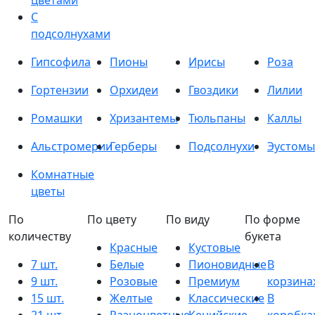
цветами
С
подсолнухами
Гипсофила
Пионы
Ирисы
Роза
Гортензии
Орхидеи
Гвоздики
Лилии
Ромашки
Хризантемы
Тюльпаны
Каллы
Альстромерии
Герберы
Подсолнухи
Эустомы
Комнатные
цветы
По
По цвету
По виду
По форме
количеству
букета
Красные
Кустовые
7 шт.
Белые
Пионовидные
В
9 шт.
Розовые
Премиум
корзина
15 шт.
Желтые
Классические
В