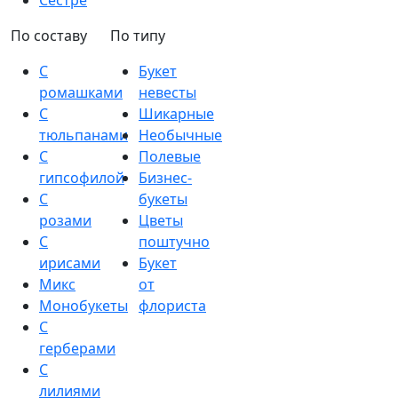
Сестре
По составу
По типу
С
Букет
ромашками
невесты
С
Шикарные
тюльпанами
Необычные
С
Полевые
гипсофилой
Бизнес-
С
букеты
розами
Цветы
С
поштучно
ирисами
Букет
Микс
от
Монобукеты
флориста
С
герберами
С
лилиями