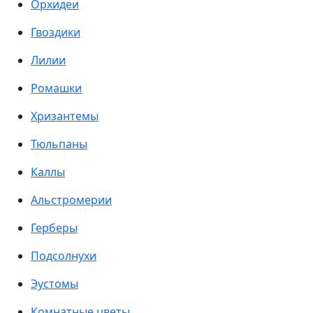
Орхидеи
Гвоздики
Лилии
Ромашки
Хризантемы
Тюльпаны
Каллы
Альстромерии
Герберы
Подсолнухи
Эустомы
Комнатные цветы