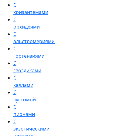
С
хризантемами
С
орхидеями
С
альстромериями
С
гортензиями
С
гвоздиками
С
каллами
С
эустомой
С
пионами
С
экзотическими