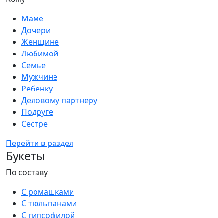
Маме
Дочери
Женщине
Любимой
Семье
Мужчине
Ребенку
Деловому партнеру
Подруге
Сестре
Перейти в раздел
Букеты
По составу
С ромашками
С тюльпанами
С гипсофилой