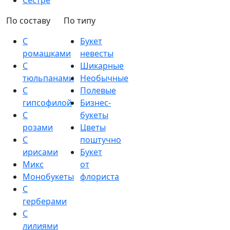
Сестре
По составу
По типу
С
Букет
ромашками
невесты
С
Шикарные
тюльпанами
Необычные
С
Полевые
гипсофилой
Бизнес-
С
букеты
розами
Цветы
С
поштучно
ирисами
Букет
Микс
от
Монобукеты
флориста
С
герберами
С
лилиями