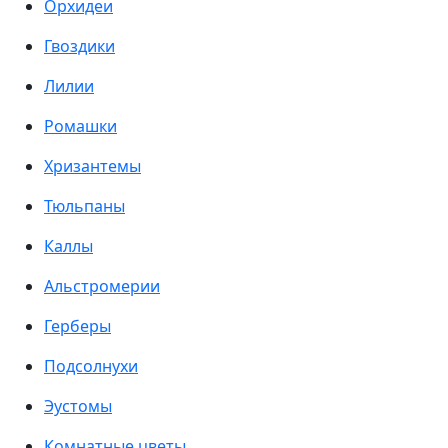
Орхидеи
Гвоздики
Лилии
Ромашки
Хризантемы
Тюльпаны
Каллы
Альстромерии
Герберы
Подсолнухи
Эустомы
Комнатные цветы