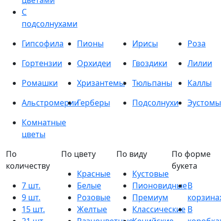
цветами
С
подсолнухами
Гипсофила
Пионы
Ирисы
Роза
Гортензии
Орхидеи
Гвоздики
Лилии
Ромашки
Хризантемы
Тюльпаны
Каллы
Альстромерии
Герберы
Подсолнухи
Эустомы
Комнатные
цветы
По
По цвету
По виду
По форме
количеству
букета
Красные
Кустовые
7 шт.
Белые
Пионовидные
В
9 шт.
Розовые
Премиум
корзина
15 шт.
Желтые
Классические
В