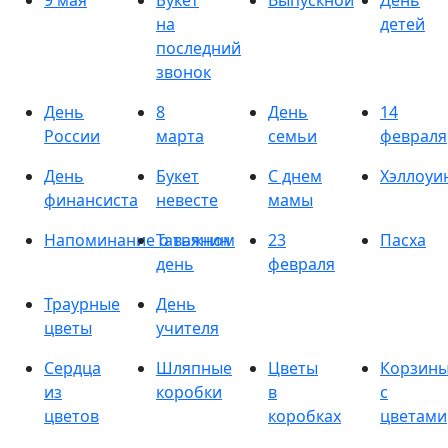
9 мая
Букет
Выпускной
День
на
детей
последний
звонок
День
8
День
14
России
марта
семьи
февраля
День
Букет
С днем
Хэллоуи
финансиста
невесте
мамы
Напоминание о важном
Татьянин
23
Пасха
день
февраля
Траурные
День
цветы
учителя
Сердца
Шляпные
Цветы
Корзин
из
коробки
в
с
цветов
коробках
цветами