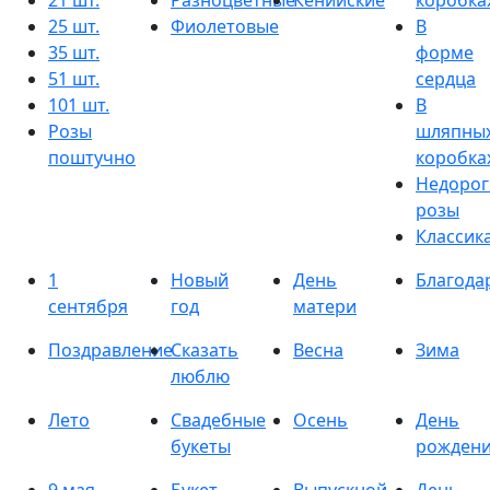
21 шт.
Разноцветные
Кенийские
коробка
25 шт.
Фиолетовые
В
35 шт.
форме
51 шт.
сердца
101 шт.
В
Розы
шляпны
поштучно
коробка
Недорог
розы
Классик
1
Новый
День
Благода
сентября
год
матери
Поздравление
Сказать
Весна
Зима
люблю
Лето
Свадебные
Осень
День
букеты
рожден