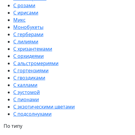
С розами
С ирисами
Микс
Монобукеты
С герберами
С лилиями
С хризантемами
С орхидеями
С альстромериями
С гортензиями
С гвоздиками
С каллами
С эустомой
С пионами
С экзотическими цветами
С подсолнухами
По типу