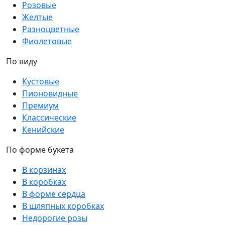
Розовые
Желтые
Разноцветные
Фиолетовые
По виду
Кустовые
Пионовидные
Премиум
Классические
Кенийские
По форме букета
В корзинах
В коробках
В форме сердца
В шляпных коробках
Недорогие розы