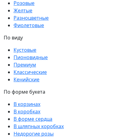
Розовые
Желтые
Разноцветные
Фиолетовые
По виду
Кустовые
Пионовидные
Премиум
Классические
Кенийские
По форме букета
В корзинах
В коробках
В форме сердца
В шляпных коробках
Недорогие розы