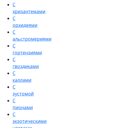
С
хризантемами
С
орхидеями
С
альстромериями
С
гортензиями
С
гвоздиками
С
каллами
С
эустомой
С
пионами
С
экзотическими