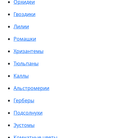
Орхидеи
Гвоздики
Лилии
Ромашки
Хризантемы
Тюльпаны
Каллы
Альстромерии
Герберы
Подсолнухи
Эустомы
Комнатные цветы