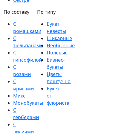
Сестре
По составу
По типу
С
Букет
ромашками
невесты
С
Шикарные
тюльпанами
Необычные
С
Полевые
гипсофилой
Бизнес-
С
букеты
розами
Цветы
С
поштучно
ирисами
Букет
Микс
от
Монобукеты
флориста
С
герберами
С
лилиями