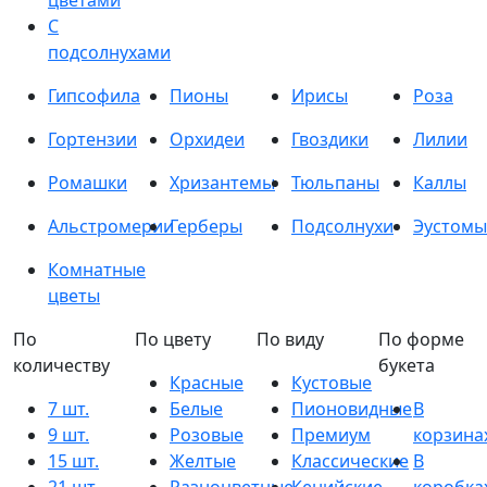
цветами
С
подсолнухами
Гипсофила
Пионы
Ирисы
Роза
Гортензии
Орхидеи
Гвоздики
Лилии
Ромашки
Хризантемы
Тюльпаны
Каллы
Альстромерии
Герберы
Подсолнухи
Эустомы
Комнатные
цветы
По
По цвету
По виду
По форме
количеству
букета
Красные
Кустовые
7 шт.
Белые
Пионовидные
В
9 шт.
Розовые
Премиум
корзина
15 шт.
Желтые
Классические
В