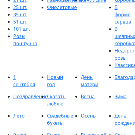
21 шт.
Разноцветные
Кенийские
коробка
25 шт.
Фиолетовые
В
35 шт.
форме
51 шт.
сердца
101 шт.
В
Розы
шляпны
поштучно
коробка
Недорог
розы
Классик
1
Новый
День
Благода
сентября
год
матери
Поздравление
Сказать
Весна
Зима
люблю
Лето
Свадебные
Осень
День
букеты
рожден