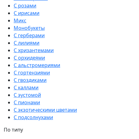
С розами
С ирисами
Микс
Монобукеты
С герберами
С лилиями
С хризантемами
С орхидеями
С альстромериями
С гортензиями
С гвоздиками
С каллами
С эустомой
С пионами
С экзотическими цветами
С подсолнухами
По типу