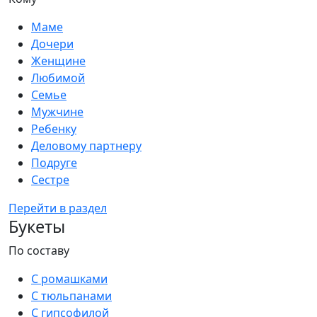
Маме
Дочери
Женщине
Любимой
Семье
Мужчине
Ребенку
Деловому партнеру
Подруге
Сестре
Перейти в раздел
Букеты
По составу
С ромашками
С тюльпанами
С гипсофилой