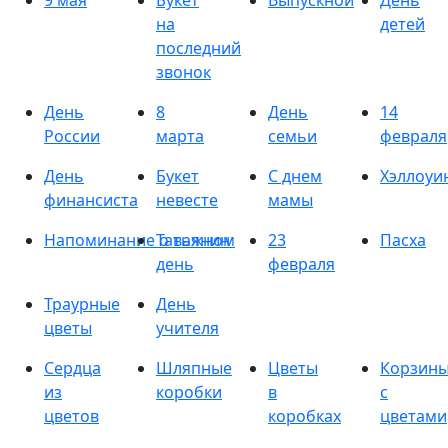
9 мая
Букет
Выпускной
День
на
детей
последний
звонок
День
8
День
14
России
марта
семьи
февраля
День
Букет
С днем
Хэллоуи
финансиста
невесте
мамы
Напоминание о важном
Татьянин
23
Пасха
день
февраля
Траурные
День
цветы
учителя
Сердца
Шляпные
Цветы
Корзин
из
коробки
в
с
цветов
коробках
цветами