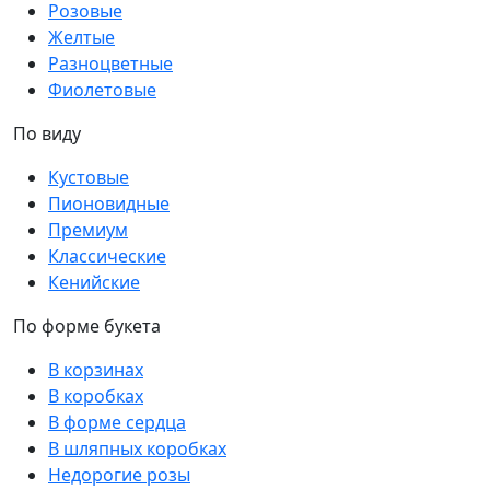
Розовые
Желтые
Разноцветные
Фиолетовые
По виду
Кустовые
Пионовидные
Премиум
Классические
Кенийские
По форме букета
В корзинах
В коробках
В форме сердца
В шляпных коробках
Недорогие розы