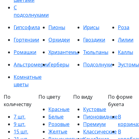
цветами
С
подсолнухами
Гипсофила
Пионы
Ирисы
Роза
Гортензии
Орхидеи
Гвоздики
Лилии
Ромашки
Хризантемы
Тюльпаны
Каллы
Альстромерии
Герберы
Подсолнухи
Эустомы
Комнатные
цветы
По
По цвету
По виду
По форме
количеству
букета
Красные
Кустовые
7 шт.
Белые
Пионовидные
В
9 шт.
Розовые
Премиум
корзина
15 шт.
Желтые
Классические
В