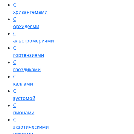
С
хризантемами
С
орхидеями
С
альстромериями
С
гортензиями
С
гвоздиками
С
каллами
С
эустомой
С
пионами
С
экзотическими