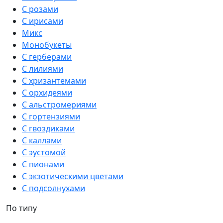
С розами
С ирисами
Микс
Монобукеты
С герберами
С лилиями
С хризантемами
С орхидеями
С альстромериями
С гортензиями
С гвоздиками
С каллами
С эустомой
С пионами
С экзотическими цветами
С подсолнухами
По типу