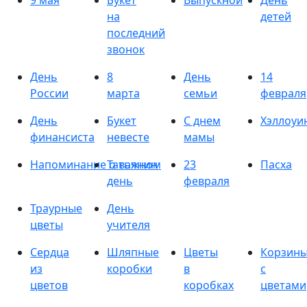
9 мая
Букет
Выпускной
День
на
детей
последний
звонок
День
8
День
14
России
марта
семьи
февраля
День
Букет
С днем
Хэллоуи
финансиста
невесте
мамы
Напоминание о важном
Татьянин
23
Пасха
день
февраля
Траурные
День
цветы
учителя
Сердца
Шляпные
Цветы
Корзин
из
коробки
в
с
цветов
коробках
цветами