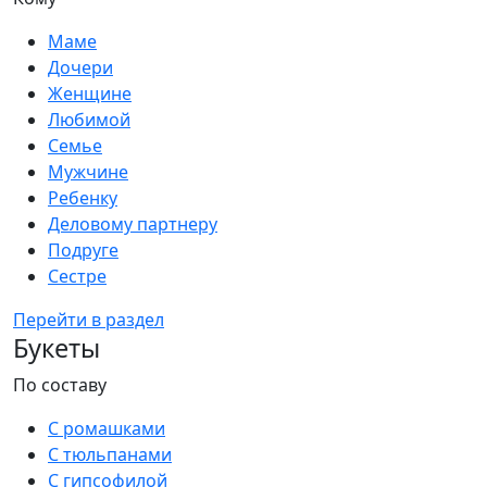
Маме
Дочери
Женщине
Любимой
Семье
Мужчине
Ребенку
Деловому партнеру
Подруге
Сестре
Перейти в раздел
Букеты
По составу
С ромашками
С тюльпанами
С гипсофилой