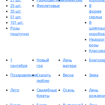
21 шт.
Разноцветные
Кенийские
коробка
25 шт.
Фиолетовые
В
35 шт.
форме
51 шт.
сердца
101 шт.
В
Розы
шляпны
поштучно
коробка
Недорог
розы
Классик
1
Новый
День
Благода
сентября
год
матери
Поздравление
Сказать
Весна
Зима
люблю
Лето
Свадебные
Осень
День
букеты
рожден