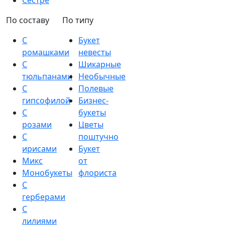
Сестре
По составу
По типу
С
Букет
ромашками
невесты
С
Шикарные
тюльпанами
Необычные
С
Полевые
гипсофилой
Бизнес-
С
букеты
розами
Цветы
С
поштучно
ирисами
Букет
Микс
от
Монобукеты
флориста
С
герберами
С
лилиями