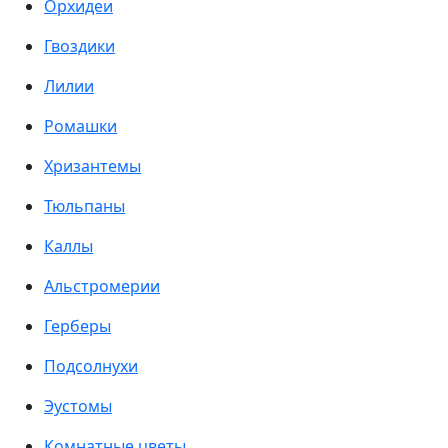
Орхидеи
Гвоздики
Лилии
Ромашки
Хризантемы
Тюльпаны
Каллы
Альстромерии
Герберы
Подсолнухи
Эустомы
Комнатные цветы